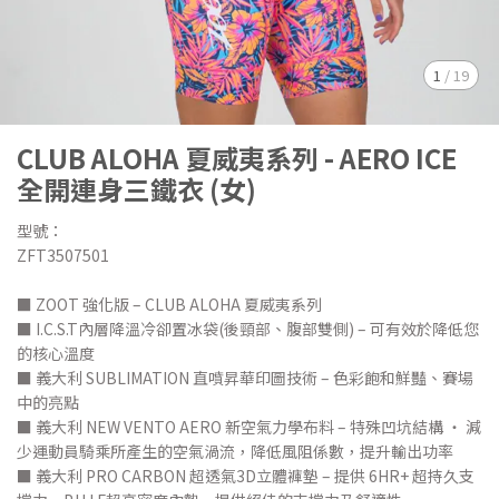
1
/
19
CLUB ALOHA 夏威夷系列 - AERO ICE
全開連身三鐵衣 (女)
型號：
ZFT3507501
■ ZOOT 強化版 – CLUB ALOHA 夏威夷系列
■ I.C.S.T內層降溫冷卻置冰袋(後頸部、腹部雙側) – 可有效於降低您
的核心溫度
■ 義大利 SUBLIMATION 直噴昇華印圖技術 – 色彩飽和鮮豔、賽場
中的亮點
■ 義大利 NEW VENTO AERO 新空氣力學布料 – 特殊凹坑結構 ‧ 減
少運動員騎乘所產生的空氣渦流，降低風阻係數，提升輸出功率
■ 義大利 PRO CARBON 超透氣3D立體褲墊 – 提供 6HR+ 超持久支