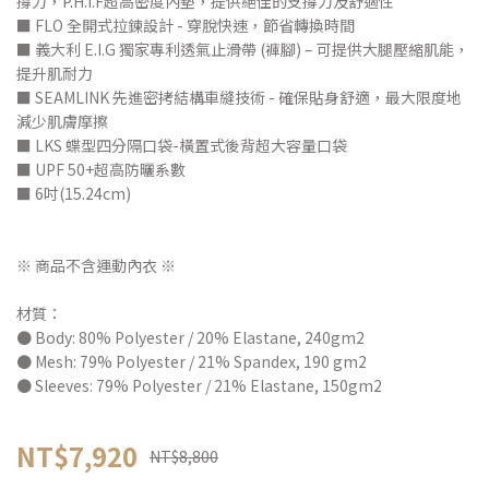
撐力，P.H.I.F超高密度內墊，提供絕佳的支撐力及舒適性
■ FLO 全開式拉鍊設計 - 穿脫快速，節省轉換時間
■ 義大利 E.I.G 獨家專利透氣止滑帶 (褲腳) – 可提供大腿壓縮肌能，
提升肌耐力
■ SEAMLINK 先進密拷結構車縫技術 - 確保貼身舒適，最大限度地
減少肌膚摩擦
■ LKS 蝶型四分隔口袋-橫置式後背超大容量口袋
■ UPF 50+超高防曬系數
■ 6吋(15.24cm)
※ 商品不含運動內衣 ※
材質：
● Body: 80% Polyester / 20% Elastane, 240gm2
● Mesh: 79% Polyester / 21% Spandex, 190 gm2
● Sleeves: 79% Polyester / 21% Elastane, 150gm2
NT$7,920
NT$8,800