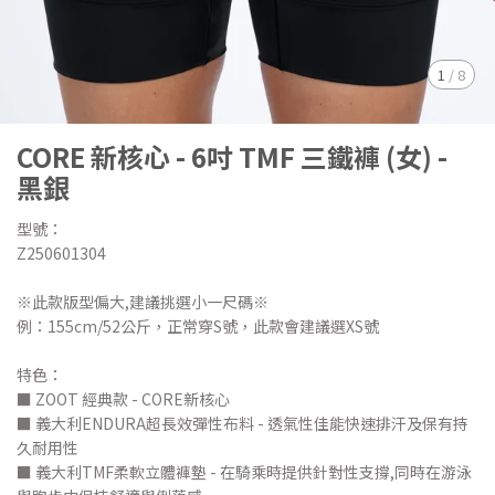
1
/
8
CORE 新核心 - 6吋 TMF 三鐵褲 (女) -
黑銀
型號：
Z250601304
※此款版型偏大,建議挑選小一尺碼※
例：155cm/52公斤，正常穿S號，此款會建議選XS號
特色：
■ ZOOT 經典款 - CORE新核心
■ 義大利ENDURA超長效彈性布料 - 透氣性佳能快速排汗及保有持
久耐用性
■ 義大利TMF柔軟立體褲墊 - 在騎乘時提供針對性支撐,同時在游泳