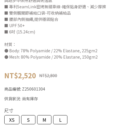
與跑步中保持舒適與俐落感
■ 專利SeamLink密拷無縫車線-確保貼身舒適、減少摩擦
■ 雙側髖關節補給口袋-可收納補給品
■ 腰部內側抽繩,提供穩固貼合
■ UPF 50+
■ 6吋 (15.24cm)
材質：
● Body: 78% Polyamide / 22% Elastane, 225gm2
● Mesh: 80% Polyamide / 20% Elastane, 150gm2
NT$2,520
NT$2,800
商品編號:
Z250601304
供貨狀況:
尚有庫存
尺寸
XS
S
M
L