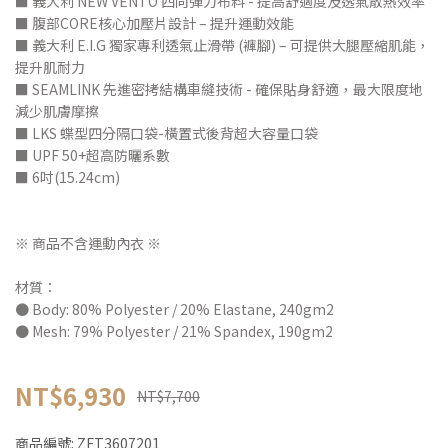
■ 義大利 NEW VENTO 四向彈力布料 - 提高舒適度及透氣散熱效率
■ 腹部CORE核心加壓片設計 – 提升運動效能
■ 義大利 E.I.G 獨家專利透氣止滑帶 (褲腳) – 可提供大腿壓縮肌能，
提升肌耐力
■ SEAMLINK 先進密拷結構車縫技術 - 確保貼身舒適，最大限度地
減少肌膚摩擦
■ LKS 蝶型四分隔口袋-橫置式後背超大容量口袋
■ UPF 50+超高防曬系數
■ 6吋(15.24cm)
※ 商品不含運動內衣 ※
材質：
● Body: 80% Polyester / 20% Elastane, 240gm2
● Mesh: 79% Polyester / 21% Spandex, 190gm2
NT$6,930
NT$7,700
商品編號:
ZFT3607201