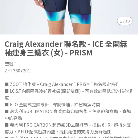
1
/
19
Craig Alexander 聯名款 - ICE 全開無
袖連身三鐵衣 (女) - PRISM
型號：
ZFT3607201
■ ZOOT 強化版 – Craig Alexander " PRISM " 聯名限定系列
■ I.C.S.T內層降溫冷卻置冰袋(腹部雙側) – 可有效於降低您的核心溫
度
■ FLO 全開式拉鍊設計 - 穿脫快速，節省轉換時間
■ 義大利 SUBLIMATION 直噴昇華印圖技術 – 色彩飽和鮮豔、賽場
中的亮點
■ 義大利 PRO CARBON 超透氣3D立體褲墊 – 提供 6HR+ 超持久支
撐力，P.H.I.F超高密度內墊，提供絕佳的支撐力及舒適性