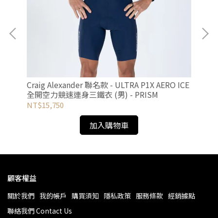
女)
Cra
Craig Alexander 聯名款 - ULTRA P1X AERO ICE
全開
全開空力競速連身三鐵衣 (男) - PRISM
NT
NT$15,750
加入購物車
顧客權益
關於我們
我的帳戶
購買須知
隱私政策
服務條款
經銷據點
聯絡我們 Contact Us