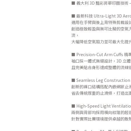
■ 義大利 3D 豔彩昇華印圖技術
■ 最新科技 Ultra-Light 3D 
運用在手臂與後上背特殊剪裁設計，經
創造極致輕盈與無可比擬的空氣力
流，
大幅降低空氣阻力並可最大化提
■ Precision-Cut Arm Cuffs
袖口採一體式無縫設計，3D 立
且完美貼合身形達成整體的流線
■ Seamless Leg Construct
創新的褲口結構搭配內嵌網狀止
省去傳統厚重的止滑條，打造出
■ High-Speed Light Venti
兩側與背部均採用橫向紋理的超
針對實際比賽環境提供卓越的散