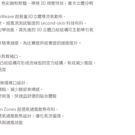
 – 色彩飽和鮮豔、裸視 3D 視覺特效，層次立體分明
AeroWeave 超輕量3D立體導流氣動布 -
風洞測試驗證的 second-skin 科技布料，
學效能，其先進的 3D 立體凸紋結構可主動導引氣
升騎乘速度，為比賽提供經實證的速度提升。
 精準剪裁袖口 -
體凸紋結構可形成流線型的空力結構，有效減少風阻，
造型
ion 無縫褲口設計 -
滑點，減少腿部束縛感，
更俐落、快速且舒適的貼合體驗
lation Zones 超透氣通風散熱布料 -
透氣通風散熱設計，優化氣流循環，
熱與通風效能