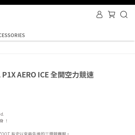
CESSORIES
RA P1X AERO ICE 全開空力競速
d.
身 ！
 ZOOT 有史以來最先進的三鐵競賽服。