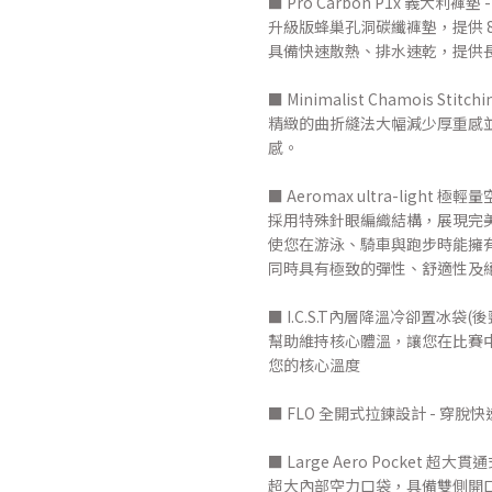
■ Pro Carbon P1x 義大利褲墊 -
升級版蜂巢孔洞碳纖褲墊，提供 8
具備快速散熱、排水速乾，提供
■ Minimalist Chamois Sti
精緻的曲折縫法大幅減少厚重感
感。
■ Aeromax ultra-light 極
採用特殊針眼編織結構，展現完
使您在游泳、騎車與跑步時能擁
同時具有極致的彈性、舒適性及
■ I.C.S.T內層降溫冷卻置冰袋(
幫助維持核心體溫，讓您在比賽中
您的核心溫度
■ FLO 全開式拉鍊設計 - 穿
■ Large Aero Pocket 超
超大內部空力口袋，具備雙側開