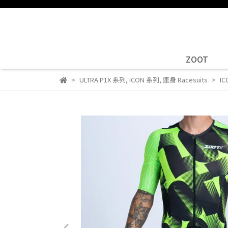
ZOOT
ULTRA P1X 系列
,
ICON 系列
,
連身 Racesuits
IC