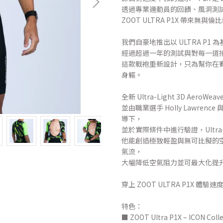
透過專業運動員的回饋、風洞測
ZOOT ULTRA P1X 帶來
我們自豪地推出以 ULTRA P1 
經過超過一年的測試與對每一道
這款戰袍重新設計，只為幫你在
身軀。
全新 Ultra-Light 3D Ae
並由職業選手 Holly Lawrence 
導下，
並於實際條件中進行驗證，Ultra-L
他能創造極致輕盈與無可比擬的空
氣流，
大幅降低空氣阻力並可最大化提
穿上 ZOOT ULTRA P1X 體驗
特色：
■ ZOOT Ultra P1X – ICON Coll