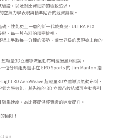
試驗證，以及對比賽細節的極致追求，
無與倫比的空氣力學表現與精準貼合的競賽剪裁。
為基礎、性能更上一層的新一代競賽服 - ULTRA P1X
接縫、每一片布料的精密檢視，
賽場上爭取每一分鐘的優勢，讓世界級的表現披上你的
roWeave 超輕量3D立體導流氣動布料經過風洞測試，
與一位分齡組男選手在 ERO Sports 的 Jim Manton 指
ight 3D AeroWeave 超輕量3D立體導流氣動布料，
氣力學效能，其先進的 3D 立體凸紋結構可主動導引
升騎乘速度，為比賽提供經實證的速度提升。
速度的極限！
ection