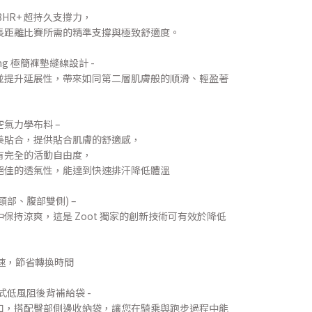
HR+ 超持久支撐力，
長距離比賽所需的精準支撐與極致舒適度。
tching 極簡褲墊縫線設計 -
並提升延展性，帶來如同第二層肌膚般的順滑、輕盈著
輕量空氣力學布料 –
美貼合，提供貼合肌膚的舒適感，
有完全的活動自由度，
絕佳的透氣性，能達到快速排汗降低體溫
後頸部、腹部雙側) –
保持涼爽，這是 Zoot 獨家的創新技術可有效於降低
脫快速，節省轉換時間
大貫通式低風阻後背補給袋 -
口，搭配臀部側邊收納袋，讓您在騎乘與跑步過程中能