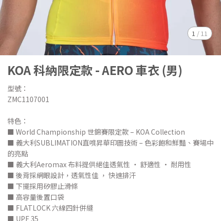
1
/
11
KOA 科納限定款 - AERO 車衣 (男)
型號：
ZMC1107001
特色：
■ World Championship 世錦賽限定款 – KOA Collection
■ 義大利SUBLIMATION直噴昇華印圖技術 – 色彩飽和鮮豔、賽場中
的亮點
■ 義大利Aeromax 布料提供絕佳透氣性 ‧ 舒適性 ‧ 耐用性
■ 後背採網眼設計，透氣性佳 ， 快速排汗
■ 下擺採用矽膠止滑條
■ 高容量後置口袋
■ FLATLOCK 六線四針併縫
■ UPF 35