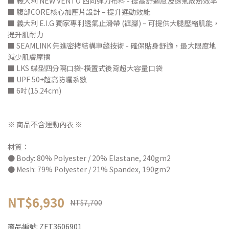
■ 義大利 NEW VENTO 四向彈力布料 - 提高舒適度及透氣散熱效率
■ 腹部CORE核心加壓片設計 – 提升運動效能
■ 義大利 E.I.G 獨家專利透氣止滑帶 (褲腳) – 可提供大腿壓縮肌能，
提升肌耐力
■ SEAMLINK 先進密拷結構車縫技術 - 確保貼身舒適，最大限度地
減少肌膚摩擦
■ LKS 蝶型四分隔口袋-橫置式後背超大容量口袋
■ UPF 50+超高防曬系數
■ 6吋(15.24cm)
※ 商品不含運動內衣 ※
材質：
● Body: 80% Polyester / 20% Elastane, 240gm2
● Mesh: 79% Polyester / 21% Spandex, 190gm2
NT$6,930
NT$7,700
商品編號:
ZFT3606901