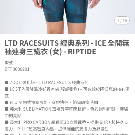
1
/
16
LTD RACESUITS 經典系列 - ICE 全開無
袖連身三鐵衣 (女) - RIPTIDE
型號：
ZFT3606901
■ ZOOT 強化版 – LTD RACESUITS 經典系列
■ I.C.S.T內層降溫冷卻置冰袋(腹部雙側) – 可有效於降低您的核心溫
度
■ FLO 全開式拉鍊設計 - 穿脫快速，節省轉換時間
■ 義大利 SUBLIMATION 直噴昇華印圖技術 – 色彩飽和鮮豔、賽場
中的亮點
■ 義大利 PRO CARBON 超透氣3D立體褲墊 – 提供 6HR+ 超持久支
撐力，P.H.I.F超高密度內墊，提供絕佳的支撐力及舒適性