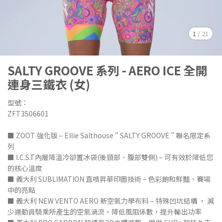
1
/
21
SALTY GROOVE 系列 - AERO ICE 全開
連身三鐵衣 (女)
型號：
ZFT3506601
■ ZOOT 強化版 – Ellie Salthouse " SALTY GROOVE " 聯名限定系
列
■ I.C.S.T內層降溫冷卻置冰袋(後頸部、腹部雙側) – 可有效於降低您
的核心溫度
■ 義大利 SUBLIMATION 直噴昇華印圖技術 – 色彩飽和鮮豔、賽場
中的亮點
■ 義大利 NEW VENTO AERO 新空氣力學布料 – 特殊凹坑結構 ‧ 減
少運動員騎乘所產生的空氣渦流，降低風阻係數，提升輸出功率