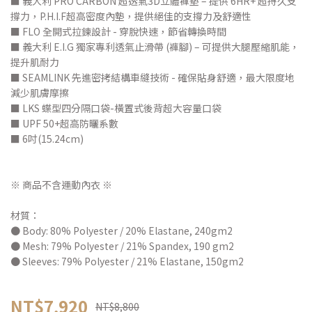
■ 義大利 PRO CARBON 超透氣3D立體褲墊 – 提供 6HR+ 超持久支
撐力，P.H.I.F超高密度內墊，提供絕佳的支撐力及舒適性
■ FLO 全開式拉鍊設計 - 穿脫快速，節省轉換時間
■ 義大利 E.I.G 獨家專利透氣止滑帶 (褲腳) – 可提供大腿壓縮肌能，
提升肌耐力
■ SEAMLINK 先進密拷結構車縫技術 - 確保貼身舒適，最大限度地
減少肌膚摩擦
■ LKS 蝶型四分隔口袋-橫置式後背超大容量口袋
■ UPF 50+超高防曬系數
■ 6吋(15.24cm)
※ 商品不含運動內衣 ※
材質：
● Body: 80% Polyester / 20% Elastane, 240gm2
● Mesh: 79% Polyester / 21% Spandex, 190 gm2
● Sleeves: 79% Polyester / 21% Elastane, 150gm2
NT$7,920
NT$8,800