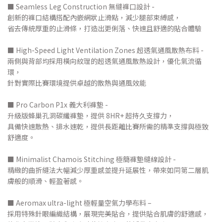
■ Seamless Leg Construction 無縫褲口設計 -
創新的褲口結構搭配內嵌網狀止滑點，減少腿部束縛感，
省去傳統厚重的止滑條，打造出更俐落、快速且舒適的貼合體驗
■ High-Speed Light Ventilation Zones 超透氣通風散熱布料 -
兩側與背部均採用橫向紋理的超透氣通風散熱設計，優化氣流循
環，
針對實際比賽環境提供卓越的散熱與通風效能
■ Pro Carbon P1x 義大利褲墊 -
升級版蜂巢孔洞碳纖褲墊，提供 8HR+ 超持久支撐力，
具備快速散熱、排水速乾，提供長距離比賽所需的精準支撐與極致
舒適度。
■ Minimalist Chamois Stitching 極簡褲墊縫線設計 -
精緻的曲折縫法大幅減少厚重感並提升延展性，帶來如同第二層肌
膚般的順滑、輕盈著感。
■ Aeromax ultra-light 極輕量空氣力學布料 –
採用特殊針眼編織結構，展現完美貼合，提供貼合肌膚的舒適感，