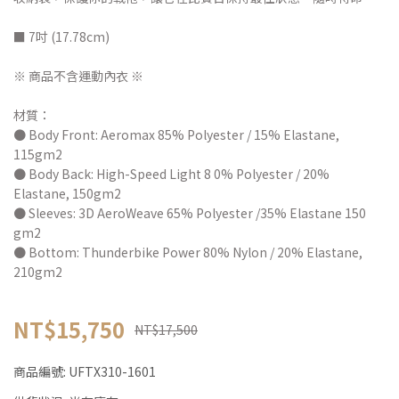
■ 7吋 (17.78cm)
※ 商品不含運動內衣 ※
材質：
● Body Front: Aeromax 85% Polyester / 15% Elastane,
115gm2
● Body Back: High-Speed Light 8 0% Polyester / 20%
Elastane, 150gm2
● Sleeves: 3D AeroWeave 65% Polyester /35% Elastane 150
gm2
● Bottom: Thunderbike Power 80% Nylon / 20% Elastane,
210gm2
NT$15,750
NT$17,500
商品編號:
UFTX310-1601