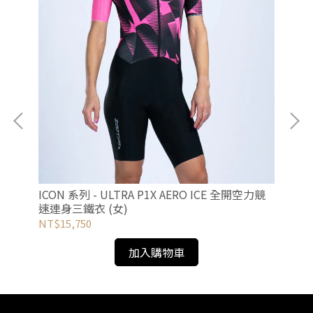
競速
IC
ICON 系列 - ULTRA P1X AERO ICE 全開空力競
速
速連身三鐵衣 (女)
NT
NT$15,750
加入購物車