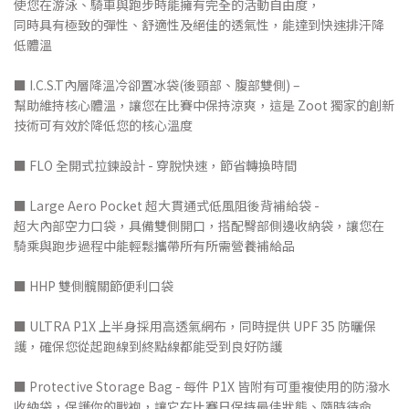
使您在游泳、騎車與跑步時能擁有完全的活動自由度，
同時具有極致的彈性、舒適性及絕佳的透氣性，能達到快速排汗降
低體溫
■ I.C.S.T內層降溫冷卻置冰袋(後頸部、腹部雙側) –
幫助維持核心體溫，讓您在比賽中保持涼爽，這是 Zoot 獨家的創新
技術可有效於降低您的核心溫度
■ FLO 全開式拉鍊設計 - 穿脫快速，節省轉換時間
■ Large Aero Pocket 超大貫通式低風阻後背補給袋 -
超大內部空力口袋，具備雙側開口，搭配臀部側邊收納袋，讓您在
騎乘與跑步過程中能輕鬆攜帶所有所需營養補給品
■ HHP 雙側髖關節便利口袋
■ ULTRA P1X 上半身採用高透氣網布，同時提供 UPF 35 防曬保
護，確保您從起跑線到終點線都能受到良好防護
■ Protective Storage Bag - 每件 P1X 皆附有可重複使用的防潑水
收納袋，保護你的戰袍，讓它在比賽日保持最佳狀態、隨時待命