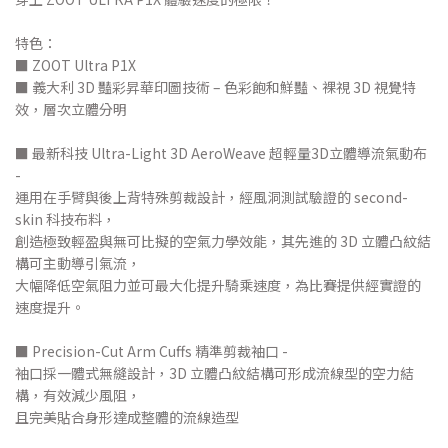
特色：
■ ZOOT Ultra P1X
■ 義大利 3D 豔彩昇華印圖技術 – 色彩飽和鮮豔、裸視 3D 視覺特
效，層次立體分明
■ 最新科技 Ultra-Light 3D AeroWeave 超輕量3D立體導流氣動布
-
運用在手臂與後上背特殊剪裁設計，經風洞測試驗證的 second-
skin 科技布料，
創造極致輕盈與無可比擬的空氣力學效能，其先進的 3D 立體凸紋結
構可主動導引氣流，
大幅降低空氣阻力並可最大化提升騎乘速度，為比賽提供經實證的
速度提升。
■ Precision-Cut Arm Cuffs 精準剪裁袖口 -
袖口採一體式無縫設計，3D 立體凸紋結構可形成流線型的空力結
構，有效減少風阻，
且完美貼合身形達成整體的流線造型