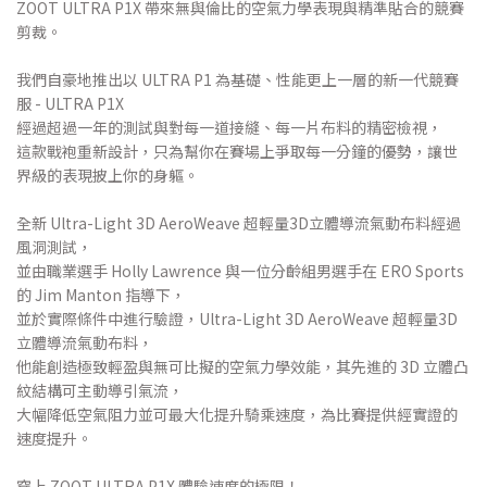
ZOOT ULTRA P1X 帶來無與倫比的空氣力學表現與精準貼合的競賽
剪裁。
我們自豪地推出以 ULTRA P1 為基礎、性能更上一層的新一代競賽
服 - ULTRA P1X
經過超過一年的測試與對每一道接縫、每一片布料的精密檢視，
這款戰袍重新設計，只為幫你在賽場上爭取每一分鐘的優勢，讓世
界級的表現披上你的身軀。
全新 Ultra-Light 3D AeroWeave 超輕量3D立體導流氣動布料經過
風洞測試，
並由職業選手 Holly Lawrence 與一位分齡組男選手在 ERO Sports
的 Jim Manton 指導下，
並於實際條件中進行驗證，Ultra-Light 3D AeroWeave 超輕量3D
立體導流氣動布料，
他能創造極致輕盈與無可比擬的空氣力學效能，其先進的 3D 立體凸
紋結構可主動導引氣流，
大幅降低空氣阻力並可最大化提升騎乘速度，為比賽提供經實證的
速度提升。
穿上 ZOOT ULTRA P1X 體驗速度的極限！