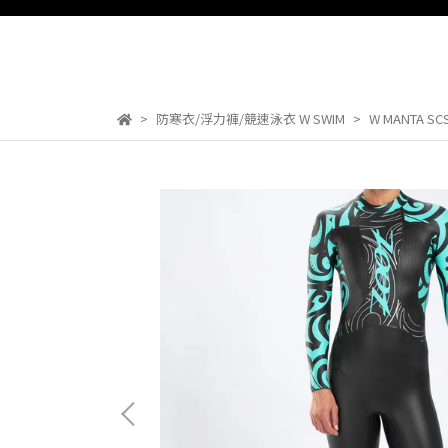
防寒衣/浮力褲/競速泳衣 W SWIM
W MANTA S