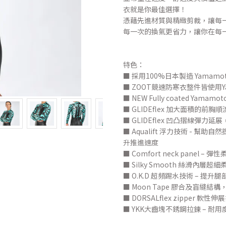
衣就是你最佳選擇！
憑藉先進材質與精緻剪裁，讓每
每一次的換氣更省力，讓你在每
特色：
■ 採用100%日本製造 Yama
■ ZOOT競速防寒衣整件皆使用Ya
■ NEW Fully coated Yamam
■ GLIDEflex 加大面積的前
■ GLIDEflex 凹凸摺線彈
■ Aqualift 浮力技術 -
升推進速度
■ Comfort neck panel
■ Silky Smooth 絲滑內
■ O.K.D 超頻踢水技術 – 
■ Moon Tape 膠合及盲縫結
■ DORSALflex zipper 
■ YKK大齒塊不銹鋼拉鍊 – 耐用