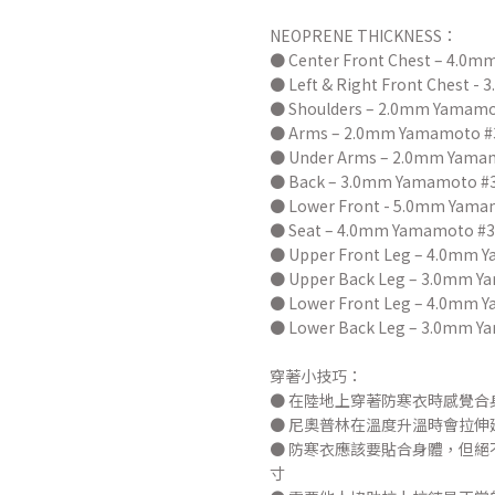
NEOPRENE THICKNESS：
● Center Front Chest – 4.0m
● Left & Right Front Chest - 
● Shoulders – 2.0mm Yamamo
● Arms – 2.0mm Yamamoto #
● Under Arms – 2.0mm Yamam
● Back – 3.0mm Yamamoto #3
● Lower Front - 5.0mm Yama
● Seat – 4.0mm Yamamoto #3
● Upper Front Leg – 4.0mm 
● Upper Back Leg – 3.0mm Y
● Lower Front Leg – 4.0mm 
● Lower Back Leg – 3.0mm Y
穿著小技巧：
● 在陸地上穿著防寒衣時感覺
● 尼奧普林在溫度升溫時會拉
● 防寒衣應該要貼合身體，但
寸