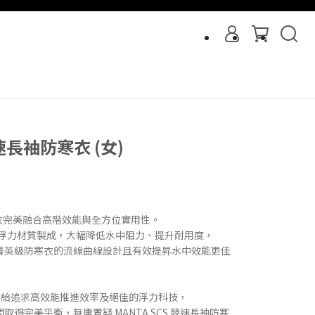
競速長袖防寒衣 (女)
防寒衣完美融合高階效能與全方位實用性。
CS高浮力材質製成，大幅降低水中阻力、提升耐用度，
菁英級防寒衣的流線曲線設計且有效提昇水中效能更佳
衣提供給追求高效能推進效率及絕佳的浮力科技，
得完美平衡，無庸置疑 MANTA SCS 競速長袖防寒