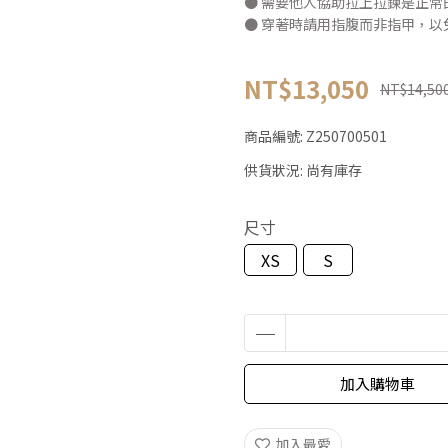
● 需要他人協助拉上拉鍊是正
● 穿著時請用指腹而非指甲，以
NT$13,050
NT$14,50
商品編號:
Z250700501
供貨狀況:
尚有庫存
尺寸
XS
S
加入購物車
加入最愛