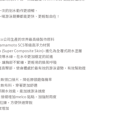
一次的划水動作更順暢、
一場游泳競賽都能更快、更輕鬆自在！
moto公司生產的世界最高級製作原料
mamoto SCS等級高浮力材質
oto (Super Composite Skin)–進化為全覆式疏水塗層
胸順流導水線 – 在水中更加穩定的前進
力延展，讓胸部不緊繃，更輕易的換氣呼吸
 幫助自然提高臀部，使身體處於最有效的游泳姿勢，有效幫助提
 – 彈性柔軟領口接片，降低脖頸磨傷機率
層超細柔軟布料，穿著更加舒適
提升腿部踢水效能，能加速游泳速度
構，接縫增加melco 貼點，加強耐用度
軟性伸展拉鍊，方便快速穿脫
度增加