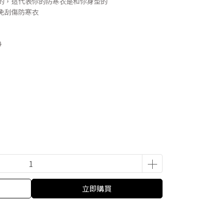
常的，這代表你的防寒衣是和你身型的
免刮傷防寒衣
0
立即購買